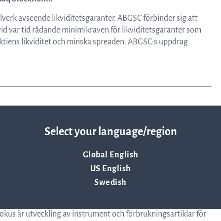
Resurser
erk avseende likviditetsgaranter. ABGSC förbinder sig att
 vid var tid rådande minimikraven för likviditetsgaranter som
 aktiens likviditet och minska spreaden. ABGSC:s uppdrag
Nyheter och event
Vad andra säger om oss
VD-ord
Select your language/region
Global English
Affärsidé och strategi
US English
Swedish
fokus är utveckling av instrument och förbrukningsartiklar för