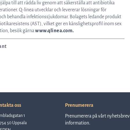
jälpa till att rädda liv genom att säkerställa att antibiotika
ationer. Q-linea utvecklar och levererar lösningar för
 och behandla infektionssjukdomar. Bolagets ledande produkt
iotikaresistens (AST), vilket ger en känslighetsprofil inom sex
ation, besök gärna
www.qlinea.com.
ant
ntakta oss
Prenumerera
mbladsgatan 1
Prenumerera på vårt nyhetsbrev 
754 50 Uppsala
information.