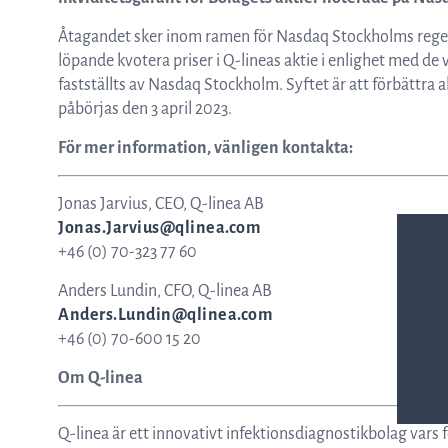
ASTar kits – Provpreparationskassett
Åtagandet sker inom ramen för Nasdaq Stockholms regelv
löpande kvotera priser i Q-lineas aktie i enlighet med de
fastställts av Nasdaq Stockholm. Syftet är att förbättra
och skiva för AST resultat direkt från
påbörjas den 3 april 2023.
För mer information, vänligen kontakta:
kliniska prover
Jonas Jarvius, CEO, Q-linea AB
Jonas.Jarvius@qlinea.com
ASTar för läkare
+46 (0) 70-323 77 60
Anders Lundin, CFO, Q-linea AB
Anders.Lundin@qlinea.com
ASTar i labbet
+46 (0) 70-600 15 20
Om Q-linea
Q-linea är ett innovativt infektionsdiagnostikbolag vars 