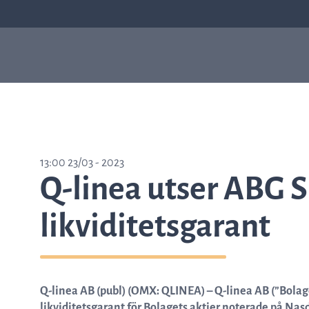
Våra produkter
Sep
Varför ASTar
ASTar är ett värdefullt
13:00 23/03 - 2023
verktyg både i labbet och för
Q-linea utser ABG Su
läkare. Läs mer om hur ASTar
kan hjälpa dig genom att
välja från listan till höger.
likviditetsgarant
Läs mer om ASTar
Q-linea AB (publ) (OMX: QLINEA) – Q-linea AB (”Bolage
likviditetsgarant för Bolagets aktier noterade på Na