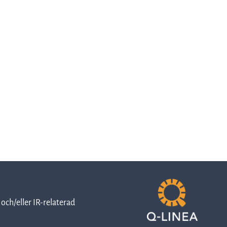
Rapporter
och
presentationer
Pressmeddelanden
Prospekt
och/eller IR-relaterad