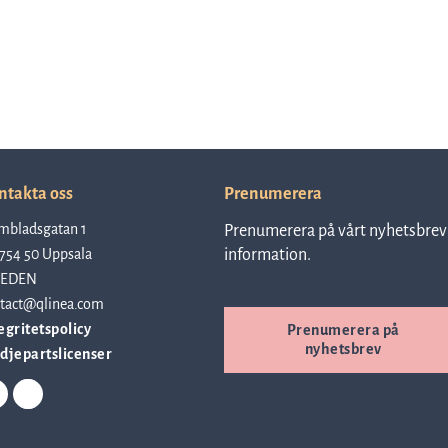
ntakta oss
Prenumerera
mbladsgatan 1
Prenumerera på vårt nyhetsbrev 
754 50 Uppsala
information.
EDEN
tact@qlinea.com
egritetspolicy
Prenumerera på
nyhetsbrev
djepartslicenser