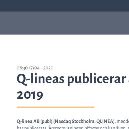
Våra produkter
Sep
Varför ASTar
ASTar är ett värdefullt
06:30 17/04 - 2020
verktyg både i labbet och för
Q-lineas publicerar
läkare. Läs mer om hur ASTar
kan hjälpa dig genom att
välja från listan till höger.
2019
Läs mer om ASTar
Q-linea AB (publ) (Nasdaq Stockholm: QLINEA),
meddel
har publicerats. Årsredovisningen bifogas och kan även 