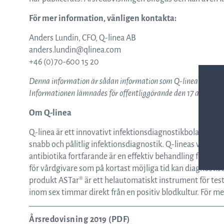
ASTar kits – Provpreparationskassett
För mer information, vänligen kontakta:
Anders Lundin, CFO, Q-linea AB
och skiva för AST resultat direkt från
anders.lundin@qlinea.com
+46 (0)70-600 15 20
Denna information är sådan information som Q-linea är skyl
kliniska prover
Informationen lämnades för offentliggörande den 17 april, 20
Om Q-linea
ASTar för läkare
Q-linea är ett innovativt infektionsdiagnostikbolag vars 
snabb och pålitlig infektionsdiagnostik. Q-lineas vision är 
antibiotika fortfarande är en effektiv behandling för ko
ASTar i labbet
för vårdgivare som på kortast möjliga tid kan diagnosti
produkt ASTar® är ett helautomatiskt instrument för test 
inom sex timmar direkt från en positiv blodkultur. För m
Årsredovisning 2019 (PDF)