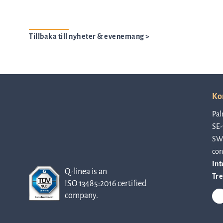
Tillbaka till nyheter & evenemang >
Ko
Pal
SE-
SW
con
Int
Q-linea is an
Tre
ISO 13485:2016 certified
company.