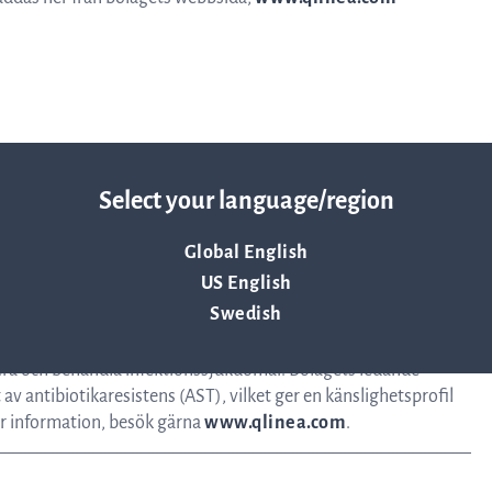
Resurser
Nyheter och event
digt att offentliggöra enligt lagen om värdepappersmarknaden.
Vad andra säger om oss
Select your language/region
20 kl. 08:30 CET.
Global English
VD-ord
US English
fokus är utveckling av instrument och förbrukningsartiklar för
Swedish
att hjälpa till att rädda liv genom att säkerställa att
mmande generationer. Q-linea utvecklar och levererar lösningar
Affärsidé och strategi
sera och behandla infektionssjukdomar. Bolagets ledande
av antibiotikaresistens (AST), vilket ger en känslighetsprofil
er information, besök gärna
www.qlinea.com
.