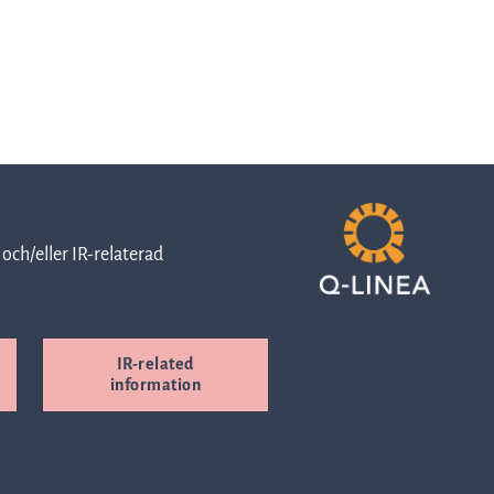
Rapporter
och
och/eller IR-relaterad
presentationer
Pressmeddelanden
IR-related
information
Prospekt