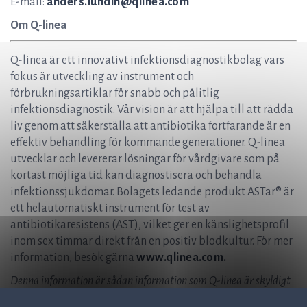
E-mail:
anders.lundin@qlinea.com
Om Q-linea
Q-linea är ett innovativt infektionsdiagnostikbolag vars
fokus är utveckling av instrument och
förbrukningsartiklar för snabb och pålitlig
infektionsdiagnostik. Vår vision är att hjälpa till att rädda
liv genom att säkerställa att antibiotika fortfarande är en
effektiv behandling för kommande generationer. Q-linea
utvecklar och levererar lösningar för vårdgivare som på
kortast möjliga tid kan diagnostisera och behandla
infektionssjukdomar. Bolagets ledande produkt ASTar® är
ett helautomatiskt instrument för test av
antibiotikaresistens (AST), vilket ger en känslighetsprofil
inom sex timmar direkt från en positiv blodkultur. För mer
information, besök gärna
www.qlinea.com.
Denna information är sådan information som Q-linea är skyldigt
att offentliggöra enligt lagen om värdepappersmarknaden.