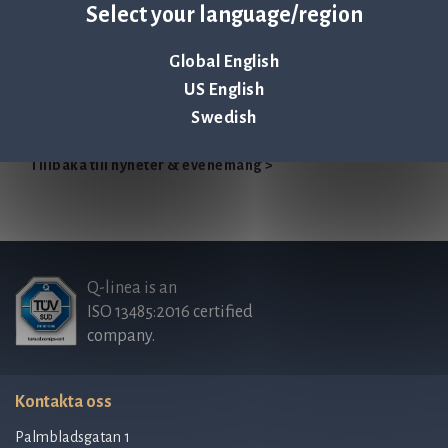
Informationen lämnades, genom ovanstående kontaktpersons
Select your language/region
försorg, för offentliggörande den 2021-04-15 08:30 CEST.
Global English
Qlinea Årsredovisning 2020
US English
Swedish
Tillbaka till nyheter & evenemang >
Q-linea is an
ISO 13485:2016 certified
company.
Kontakta oss
Palmbladsgatan 1