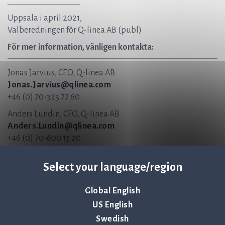
__________________
Uppsala i april 2021,
Valberedningen för Q-linea AB (publ)
För mer information, vänligen kontakta:
Jonas Jarvius, CEO, Q-linea AB
Jonas.Jarvius@qlinea.com
+46 (0) 70-323 77 60
Anders Lundin, CFO, Q-linea AB
Anders.Lundin@qlinea.com
+46 (0) 70-600 15 20
Om Q-linea
Select your language/region
Q-linea är ett innovativt infektionsdiagnostikbolag vars
Global English
fokus är utveckling av instrument och
US English
förbrukningsartiklar för snabb och pålitlig
infektionsdiagnostik. Vår vision är att hjälpa till att rädda
Swedish