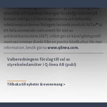
liv genom att säkerställa att antibiotika fortfarande är en
effektiv behandling för kommande generationer. Q-linea
utvecklar och levererar lösningar för vårdgivare som på
kortast möjliga tid kan diagnostisera och behandla
infektionssjukdomar. Bolagets ledande produkt ASTar® är
ett helautomatiskt instrument för test av
antibiotikaresistens (AST), vilket ger en känslighetsprofil
inom sex timmar direkt från en positiv blodkultur. För mer
information, besök gärna
www.qlinea.com.
Valberedningens förslag till val av
styrelseledamöter i Q-linea AB (publ)
Tillbaka till nyheter & evenemang >