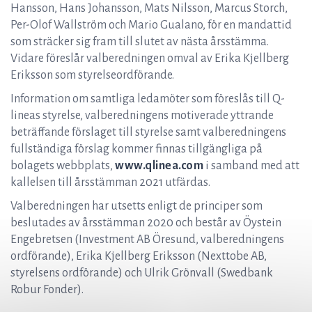
Hansson, Hans Johansson, Mats Nilsson, Marcus Storch,
Per-Olof Wallström och Mario Gualano, för en mandattid
som sträcker sig fram till slutet av nästa årsstämma.
Vidare föreslår valberedningen omval av Erika Kjellberg
Eriksson som styrelseordförande.
Information om samtliga ledamöter som föreslås till Q-
lineas styrelse, valberedningens motiverade yttrande
beträffande förslaget till styrelse samt valberedningens
fullständiga förslag kommer finnas tillgängliga på
bolagets webbplats,
www.qlinea.com
i samband med att
kallelsen till årsstämman 2021 utfärdas.
Valberedningen har utsetts enligt de principer som
beslutades av årsstämman 2020 och består av Öystein
Engebretsen (Investment AB Öresund, valberedningens
ordförande), Erika Kjellberg Eriksson (Nexttobe AB,
styrelsens ordförande) och Ulrik Grönvall (Swedbank
Robur Fonder).