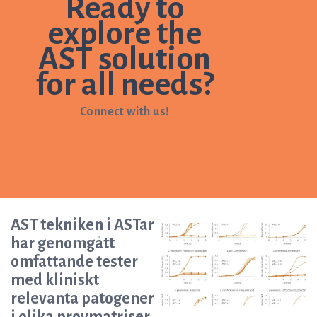
Ready to
explore the
AST solution
for all needs?
Connect with us!
AST tekniken i ASTar
har genomgått
omfattande tester
med kliniskt
relevanta patogener
i olika provmatriser