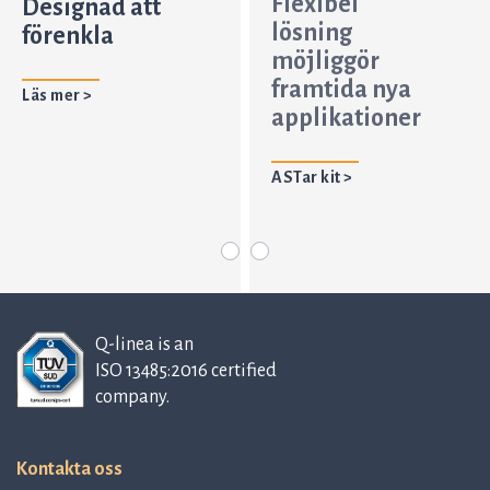
Flexibel
Designad att
lösning
förenkla
möjliggör
framtida nya
Läs mer >
applikationer
ASTar kit >
Q-linea is an
ISO 13485:2016 certified
company.
Kontakta oss