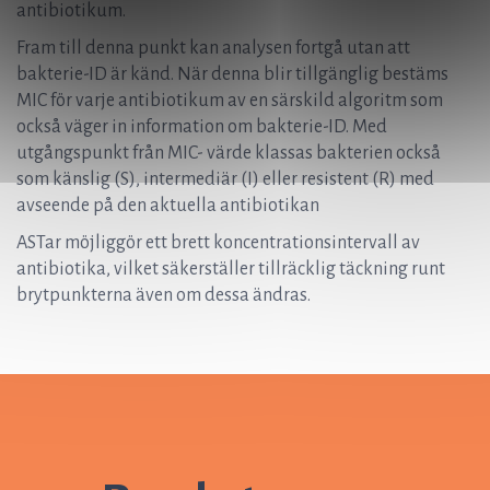
antibiotikum.
Fram till denna punkt kan analysen fortgå utan att
bakterie-ID är känd. När denna blir tillgänglig bestäms
MIC för varje antibiotikum av en särskild algoritm som
också väger in information om bakterie-ID. Med
utgångspunkt från MIC- värde klassas bakterien också
som känslig (S), intermediär (I) eller resistent (R) med
avseende på den aktuella antibiotikan
ASTar möjliggör ett brett koncentrationsintervall av
antibiotika, vilket säkerställer tillräcklig täckning runt
brytpunkterna även om dessa ändras.