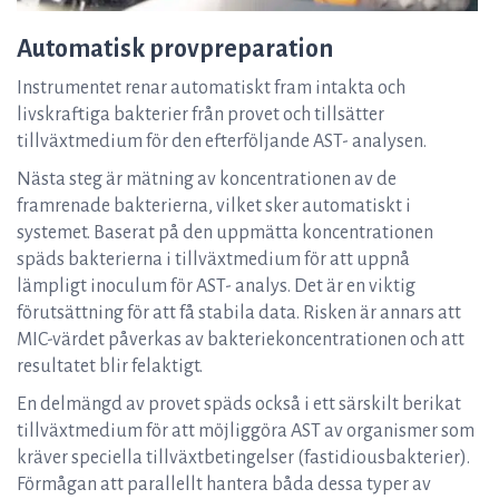
Automatisk provpreparation
Instrumentet renar automatiskt fram intakta och
livskraftiga bakterier från provet och tillsätter
tillväxtmedium för den efterföljande AST- analysen.
Nästa steg är mätning av koncentrationen av de
framrenade bakterierna, vilket sker automatiskt i
systemet. Baserat på den uppmätta koncentrationen
späds bakterierna i tillväxtmedium för att uppnå
lämpligt inoculum för AST- analys. Det är en viktig
förutsättning för att få stabila data. Risken är annars att
MIC-värdet påverkas av bakteriekoncentrationen och att
resultatet blir felaktigt.
En delmängd av provet späds också i ett särskilt berikat
tillväxtmedium för att möjliggöra AST av organismer som
kräver speciella tillväxtbetingelser (fastidiousbakterier).
Förmågan att parallellt hantera båda dessa typer av