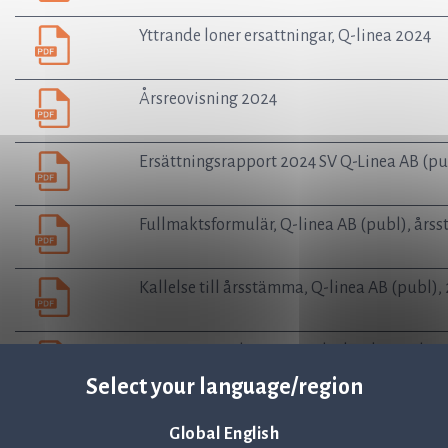
Yttrande loner ersattningar, Q-linea 2024
Årsreovisning 2024
Ersättningsrapport 2024 SV Q-Linea AB (pu
Fullmaktsformulär, Q-linea AB (publ), år
Kallelse till årsstämma, Q-linea AB (publ)
Q&A sammanläggning och aktiekapitalmins
Select your language/region
Valberedningens forslag infor arsstämman 
Global English