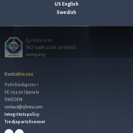
US English
Valberedningens motiverade yttrande samt
Swedish
Q-linea is an
ISO 13485:2016 certified
company.
Kontakta oss
Palmbladsgatan 1
SE-754 50 Uppsala
SWEDEN
contact@qlinea.com
Integritetspolicy
Tredjepartslicenser