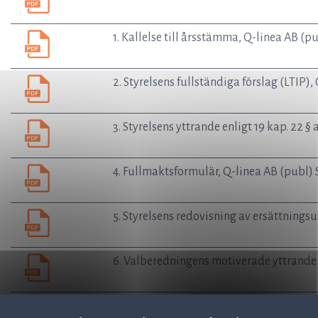
1. Kallelse till årsstämma, Q-linea AB (p
2. Styrelsens fullständiga förslag (LTIP)
3. Styrelsens yttrande enligt 19 kap. 22 
4. Fullmaktsformulär, Q-linea AB (publ) 
5. Styrelsens redovisning av ersättnings
6. Valberedningens motiverade yttrande 
Pressmeddelande – Valberedningens försl