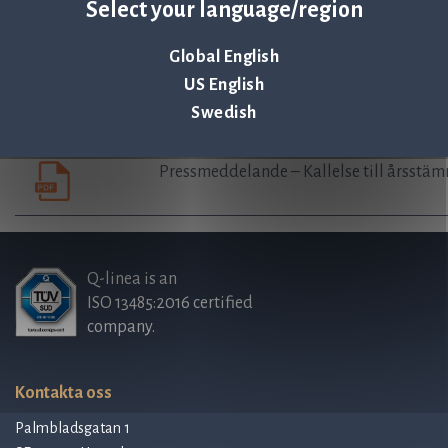
Select your language/region
Årsredovisning 2018 Svenska 17 april, 20
Global English
US English
9. Revisorsyttrande enligt 8 kap. 54 § ak
Swedish
Pressmeddelande – Kallelse till årsstäm
Q-linea is an
ISO 13485:2016 certified
company.
Kontakta oss
Palmbladsgatan 1