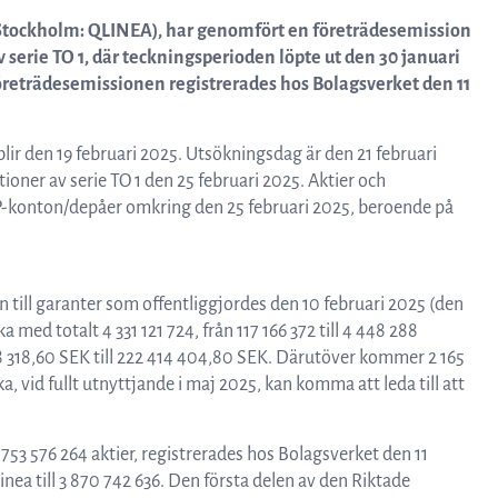
Resurser
q Stockholm: QLINEA), har genomfört en företrädesemission
 serie TO 1, där teckningsperioden löpte ut den 30 januari
öreträdesemissionen registrerades hos Bolagsverket den 11
Nyheter och event
 blir den 19 februari 2025. Utsökningsdag är den 21 februari
ioner av serie TO 1 den 25 februari 2025. Aktier och
Vad andra säger om oss
VP-konton/depåer omkring den 25 februari 2025, beroende på
VD-ord
ill garanter som offentliggjordes den 10 februari 2025 (den
a med totalt 4 331 121 724, från 117 166 372 till 4 448 288
58 318,60 SEK till 222 414 404,80 SEK. Därutöver kommer 2 165
Affärsidé och strategi
a, vid fullt utnyttjande i maj 2025, kan komma att leda till att
53 576 264 aktier, registrerades hos Bolagsverket den 11
inea till 3 870 742 636. Den första delen av den Riktade