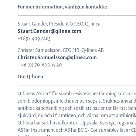
För mer information, vänligen kontakta:
Stuart Gander, President & CEO, Q-linea
Stuart.Gander@qlinea.com
+1 857 409 7463
Christer Samuelsson, CFO / IR, Q-linea AB
Christer.Samuelsson@qlinea.com
+ 46 (0) 70-600 15 20
Om Q-linea
Q-lineas ASTar® för snabb resistensbestämning kortar sva
som blodomloppsinfektioner och sepsis. Sjukhus använder
antibiotikabehandling och se till att patienter får rätt beha
sjukvård, nu och i framtiden, och värnar om att antibiot
Q-linea har sitt huvudkontor i Uppsala, Sverige, regional
ASTar Instrument och ASTar BC G- Consumables kit är C