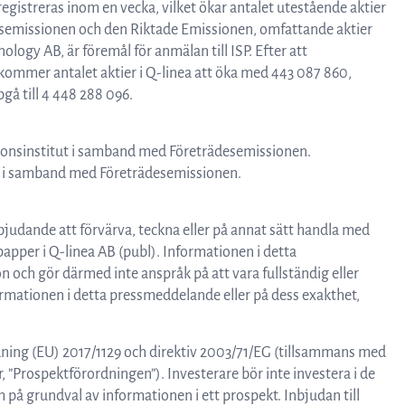
gistreras inom en vecka, vilket ökar antalet utestående aktier
ädesemissionen och den Riktade Emissionen, omfattande aktier
gy AB, är föremål för anmälan till ISP. Efter att
kommer antalet aktier i Q-linea att öka med 443 087 860,
gå till 4 448 288 096.
ssionsinstitut i samband med Företrädesemissionen.
et i samband med Företrädesemissionen.
judande att förvärva, teckna eller på annat sätt handla med
epapper i Q-linea AB (publ). Informationen i detta
ch gör därmed inte anspråk på att vara fullständig eller
formationen i detta pressmeddelande eller på dess exakthet,
dning (EU) 2017/1129 och direktiv 2003/71/EG (tillsammans med
”Prospektförordningen”). Investerare bör inte investera i de
å grundval av informationen i ett prospekt. Inbjudan till