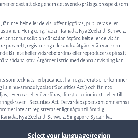
kommer endast att ske genom det svenskspråkiga prospekt som
r inte, helt eller delvis, offentliggöras, publiceras eller
USA, Australien, Hongkong, Japan, Kanada, Nya Zeeland, Schweiz,
er annan jurisdiktion där sådan åtgärd helt eller delvis är
igare prospekt, registrering eller andra åtgärder än vad som
de får inte heller vidarebefordras eller reproduceras på sätt
nebära sådana krav. Åtgärder i strid med denna anvisning kan
nits som tecknats i erbjudandet har registrerats eller kommer
3 i sin nuvarande lydelse (“Securities Act”) och får inte
s, levereras eller överföras, direkt eller indirekt, i eller till
treringskraven i Securities Act. De värdepapper som omnämns i
ommer inte att registreras enligt någon tillämplig
 Kanada, Nya Zeeland, Schweiz, Singapore, Sydafrika,
ssa undantag, inte erbjudas eller säljas till eller inom, eller
är folkbokförd, bosatt eller befinner sig i, dessa länder.
Select your language/region