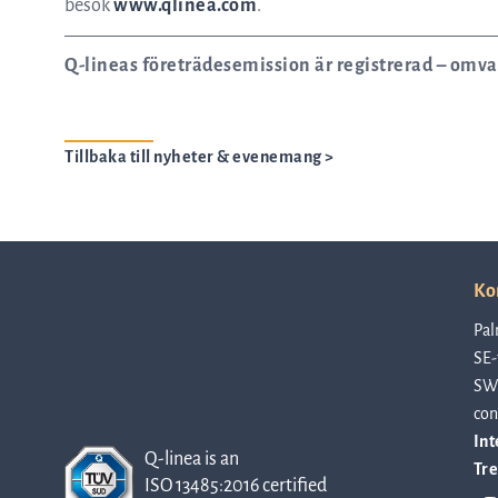
besök
www.qlinea.com
.
Q-lineas företrädesemission är registrerad – omva
Tillbaka till nyheter & evenemang >
Ko
Pal
SE-
SW
con
Int
Q-linea is an
Tre
ISO 13485:2016 certified