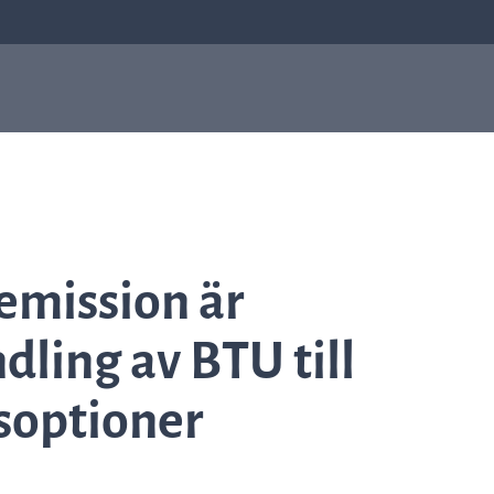
sis
Antibiotikaresistens
Om oss
Om oss
Q-linea fokuserar på att förbättra behandlinge
av sepsis och att bidra till att antibiotika
emission är
fortsätter vara effektiva för kommande
generationer. Läs mer om hur allt började i
Uppsala och hur det har format vilka vi är idag.
dling av BTU till
soptioner
Läs mer om oss