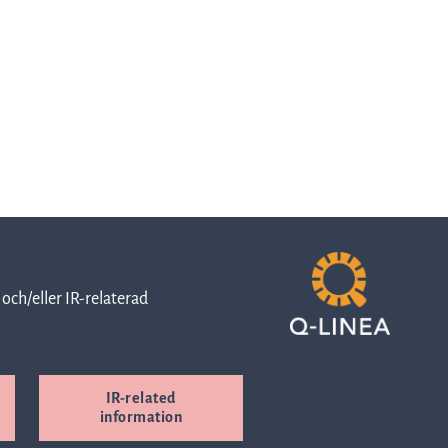
Viktiga
datum
Pressmeddelanden
Prospekt
och/eller IR-relaterad
Företrädesemission
IR-related
information
2024