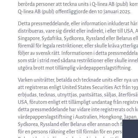
berörda personer att teckna units i Q-linea AB (publ) 
Q-linea AB (publ) offentliggjorde den 10 januari 2025.
Detta pressmeddelande, eller information inkluderat häri, få
distribueras, vare sig direkt eller indirekt, i eller till 
Singapore, Sydafrika, Sydkorea, Ryssland eller Belarus ell
föremål för legala restriktioner, eller skulle kräva ytterl
följer av svensk rätt. Informationen i detta pressmeddelan
som står i strid med sådana restriktioner eller skulle in
utgöra brott mot tillämplig värdepapperslagstiftning.
Varken uniträtter, betalda och tecknade units eller nya u
att registreras enligt United States Securities Act från 193
erbjudas, tecknas, utnyttjas, pantsättas, säljas, återförsälja
USA, förutom enligt ett tillämpligt undantag från regis
detta pressmeddelande har vidare inte registrerats och k
värdepapperslagstiftning i Australien, Hongkong, Japan,
Sydkorea, Ryssland eller Belarus eller annan och får, med vi
för en persons räkning eller till förmån för en person som 