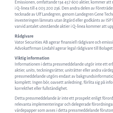
Emissionen, omfattande 134 457 600 aktier, kommer att re
i Q-linea till 4 005 200 236. Den andra delen av Företr
tecknade av Ulf Landegren, genom Landegren Gene Technolo
investeringen lämnats utan åtgärd eller godkänts av ISP 
varvid antalet utestående aktier i Q-linea kommer att upp
Rådgivare
Vator Securities AB agerar finansiell rådgivare och emi
Advokatfirman Lindahl agerar legal rådgivare till Bolag
Viktig information
Informationen i detta pressmeddelande utgör inte ett erb
aktier, units, teckningsrätter, uniträtter eller andra värd
pressmeddelande utgörs endast av bakgrundsinformation o
komplett. Ingen bör, oavsett anledning, förlita sig på in
korrekthet eller fullständighet.
Detta pressmeddelande är inte ett prospekt enligt föror
relevanta implementeringar och delegerade förordningar, 
värdepapper som avses i detta pressmeddelande förutom p