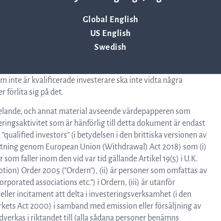
de värdepapper som omnämns i detta pressmeddelande till
Global English
ES-medlemsstat en ”Relevant Stat”), är detta pressmeddelande
US English
tat till kvalificerade investerare såsom definierat i
Swedish
ta pressmeddelande avses inte att erbjudas till allmänheten
ificerade investerare förutom i enlighet med undantag i
 inte är kvalificerade investerare ska inte vidta några
 förlita sig på det.
ddelande, och annat material avseende värdepapperen som
eringsaktivitet som är hänförlig till detta dokument är endast
”qualified investors” (i betydelsen i den brittiska versionen av
stiftning genom European Union (Withdrawal) Act 2018) som (i)
 som faller inom den vid var tid gällande Artikel 19(5) i U.K.
tion) Order 2005 (”Ordern”), (ii) är personer som omfattas av
orporated associations etc.”) i Ordern, (iii) är utanför
n eller incitament att delta i investeringsverksamhet (i den
arkets Act 2000) i samband med emission eller försäljning av
edverkas i riktandet till (alla sådana personer benämns