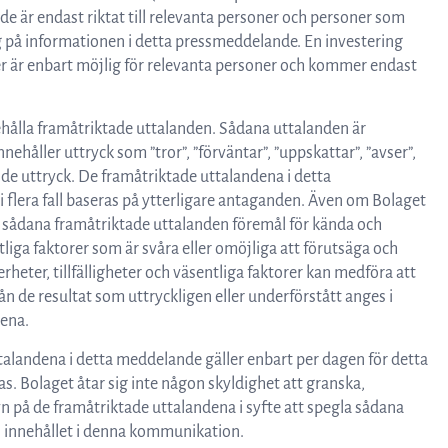
e är endast riktat till relevanta personer och personer som
 sig på informationen i detta pressmeddelande. En investering
 är enbart möjlig för relevanta personer och kommer endast
ålla framåtriktade uttalanden. Sådana uttalanden är
ehåller uttryck som ”tror”, ”förväntar”, ”uppskattar”, ”avser”,
nande uttryck. De framåtriktade uttalandena i detta
 flera fall baseras på ytterligare antaganden. Även om Bolaget
r sådana framåtriktade uttalanden föremål för kända och
ntliga faktorer som är svåra eller omöjliga att förutsäga och
rheter, tillfälligheter och väsentliga faktorer kan medföra att
ån de resultat som uttryckligen eller underförstått anges i
ena.
alandena i detta meddelande gäller enbart per dagen för detta
. Bolaget åtar sig inte någon skyldighet att granska,
yn på de framåtriktade uttalandena i syfte att spegla sådana
ll innehållet i denna kommunikation.