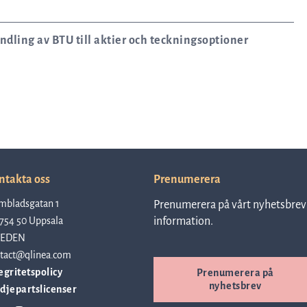
ndling av BTU till aktier och teckningsoptioner
ntakta oss
Prenumerera
mbladsgatan 1
Prenumerera på vårt nyhetsbrev 
754 50 Uppsala
information.
EDEN
tact@qlinea.com
egritetspolicy
Prenumerera på
nyhetsbrev
djepartslicenser