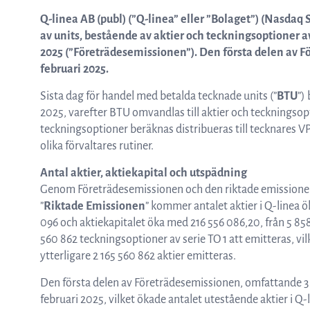
ASTar kits – Provpreparationskassett
Q-linea AB (publ) (”Q-linea” eller ”Bolaget”) (Nasda
av units, bestående av aktier och teckningsoptioner av
2025 (”Företrädesemissionen”). Den första delen av F
och skiva för AST resultat direkt från
februari 2025.
Sista dag för handel med betalda tecknade units (”
BTU
”)
2025, varefter BTU omvandlas till aktier och teckningsopt
kliniska prover
teckningsoptioner beräknas distribueras till tecknares 
olika förvaltares rutiner.
ASTar för läkare
Antal aktier, aktiekapital och utspädning
Genom Företrädesemissionen och den riktade emissionen t
”
Riktade Emissionen
” kommer antalet aktier i Q-linea ök
096 och aktiekapitalet öka med 216 556 086,20, från 5 8
ASTar i labbet
560 862 teckningsoptioner av serie TO 1 att emitteras, vilk
ytterligare 2 165 560 862 aktier emitteras.
Den första delen av Företrädesemissionen, omfattande 3 7
februari 2025, vilket ökade antalet utestående aktier i Q-l