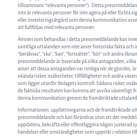
tillsammans ”relevanta personer”). Detta pressmeddeland
inte är relevanta personer får inte agera på eller förlita
eller investeringsåtgärd som denna kommunikation avser
att fullföljas med relevanta personer.
Ämnen som behandlas i detta pressmeddelande kan inneh
samtliga uttalanden som inte avser historiska fakta och inn
”beräknas”, ”ska”, ”kan”, ”fortsätter”, ”bör” och andra lik
pressmeddelande är baserade på olika antaganden, vilka i
anser att dessa antaganden var rimliga när de gjordes, ä
okända risker, osäkerheter, tillfälligheter och andra väse
som ligger utanför Bolagets kontroll. Sådana risker, osäke
de faktiska resultaten kan komma att avvika väsentligt fr
denna kommunikation genom de framåtriktade uttaland
Informationen, uppfattningarna och de framåtriktade utt
pressmeddelande och kan förändras utan att det meddelas
uppdatera, bekräfta eller offentliggöra någon justerad s
händelser eller omständigheter som uppstår i relation ti