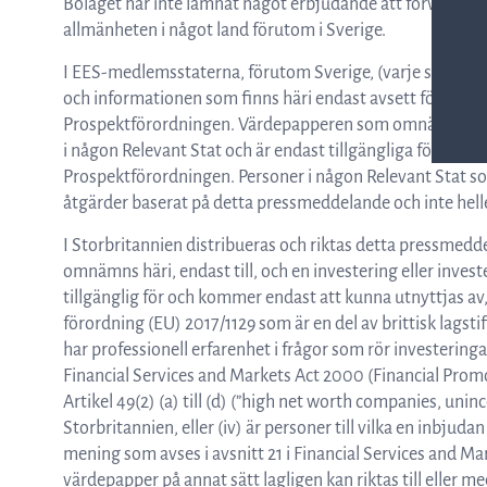
Bolaget har inte lämnat något erbjudande att förvärva 
allmänheten i något land förutom i Sverige.
I EES-medlemsstaterna, förutom Sverige, (varje sådan E
och informationen som finns häri endast avsett för och rik
Prospektförordningen. Värdepapperen som omnämns i det
i någon Relevant Stat och är endast tillgängliga för kval
Prospektförordningen. Personer i någon Relevant Stat som
åtgärder baserat på detta pressmeddelande och inte heller
I Storbritannien distribueras och riktas detta pressme
omnämns häri, endast till, och en investering eller invest
tillgänglig för och kommer endast att kunna utnyttjas av, 
förordning (EU) 2017/1129 som är en del av brittisk lag
har professionell erfarenhet i frågor som rör investeringar
Financial Services and Markets Act 2000 (Financial Promo
Artikel 49(2) (a) till (d) (”high net worth companies, uninc
Storbritannien, eller (iv) är personer till vilka en inbjuda
mening som avses i avsnitt 21 i Financial Services and M
värdepapper på annat sätt lagligen kan riktas till eller m