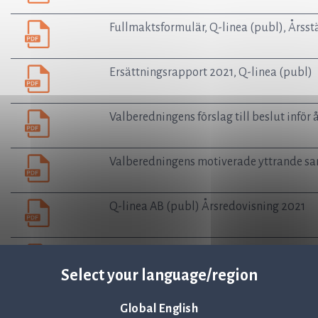
Fullmaktsformulär, Q-linea (publ), Års
Ersättningsrapport 2021, Q-linea (publ)
Valberedningens förslag till beslut infö
Valberedningens motiverade yttrande sa
Q-linea AB (publ) Årsredovisning 2021
Yttrande_riktlinjer_Q-linea_SV
Select your language/region
Villkor för teckningsoptioner Q-linea AB 
Global English