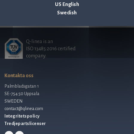
US English
Personaloptionsavtal, Q-linea AB (publ)
Swedish
Q-linea is an
ISO 13485:2016 certified
company.
Kontakta oss
Palmbladsgatan 1
SE-754 50 Uppsala
SWEDEN
contact@qlinea.com
Integritetspolicy
Tredjepartslicenser